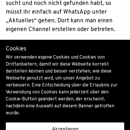
sucht und noch nicht gefunden habt, so
müsst ihr einfach auf WhatsApp unter
„Aktuelles“ gehen. Dort kann man einen
eigenen Channel erstellen oder betreten.
💡 Gut zu wissen 💡
Cookies
Kanäle mit einem grünen Haken sind von
Wir verwenden eigene Cookies und Cookies von
WhatsApp verifiziert!
Drittanbietern, damit wir diese Webseite korrekt
darstellen können und besser verstehen, wie diese
Webseite genutzt wird, um unser Angebot zu
Du möchtest mehr dazu wissen
verbessern. Eine Entscheidung über die Erlaubnis zur
und das Thema ist auch für dein
Verwendung von Cookies kann jederzeit über den
Cookie-Button geändert werden, der erscheint,
Unternehmen interessant?
nachdem eine Auswahl auf diesem Banner getroffen
Bei Fragen stehen dir unsere
wurde.
ExpertInnen gerne mit Rat und
Akzeptieren