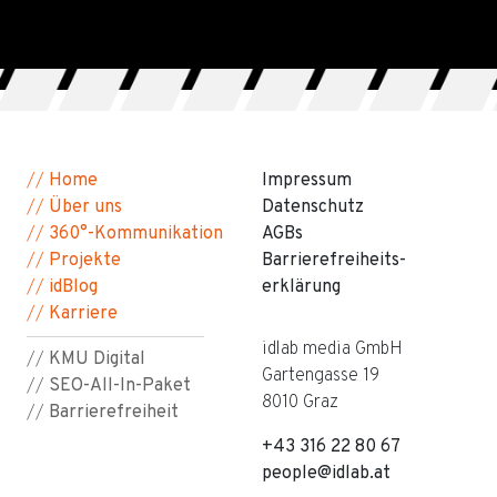
//
Home
Impressum
//
Über uns
Datenschutz
//
360°-Kommunikation
AGBs
//
Projekte
Barriere­freiheits­
//
idBlog
erklärung
//
Karriere
idlab media GmbH
//
KMU Digital
Gartengasse 19
//
SEO-All-In-Paket
8010 Graz
//
Barrierefreiheit
+43 316 22 80 67
people@idlab.at