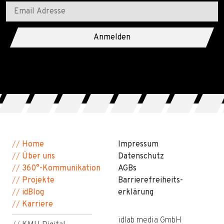
Anmelden
//
Home
Impressum
//
Über uns
Datenschutz
//
360°-Kommunikation
AGBs
//
Projekte
Barriere­freiheits­
//
idBlog
erklärung
//
Karriere
idlab media GmbH