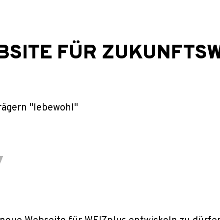
SITE FÜR ZUKUNFTS
trägern "lebewohl"
ragen