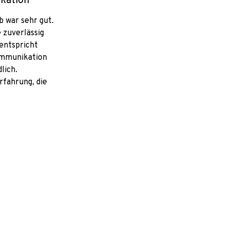
kation
 war sehr gut.
zuverlässig
entspricht
ommunikation
lich.
fahrung, die