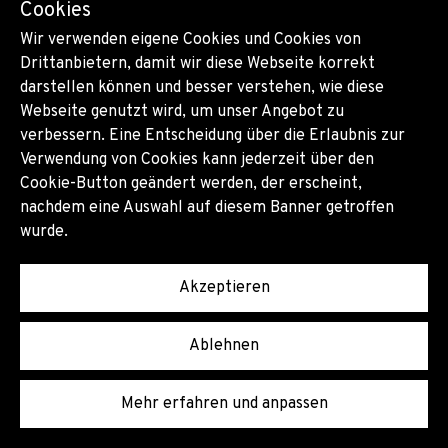
Cookies
ihm nach Eingang der Rechnung ein AUTH-Code zum
Wir verwenden eigene Cookies und Cookies von
Transfer der Domain zugeschickt.
Drittanbietern, damit wir diese Webseite korrekt
darstellen können und besser verstehen, wie diese
Eigentumsrecht und Urheberrecht
Webseite genutzt wird, um unser Angebot zu
verbessern. Eine Entscheidung über die Erlaubnis zur
Alle Leistungen der Agentur, einschließlich
Verwendung von Cookies kann jederzeit über den
Cookie-Button geändert werden, der erscheint,
jener aus Präsentationen (z.B. Anregungen, Ideen,
nachdem eine Auswahl auf diesem Banner getroffen
Skizzen, Vorentwürfe, Skribbles, Reinzeichnungen,
wurde.
Konzepte, Negative, Dias), auch einzelne Teile daraus,
bleiben ebenso wie die einzelnen Werkstücke und
Akzeptieren
Entwurfsoriginale im Eigentum der Agentur und
Ablehnen
können von der Agentur jederzeit - insbesondere bei
Beendigung des Vertragsverhältnisses -
Mehr erfahren und anpassen
zurückverlangt werden. Der Kunde erwirbt durch
Zahlung des Honorars das Recht der Nutzung für den